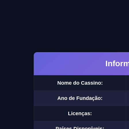
Infor
Nome do Cassino:
Ano de Fundação:
Licenças:
Países Disponíveis: