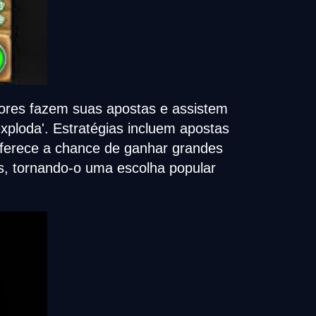
ores fazem suas apostas e assistem
exploda'. Estratégias incluem apostas
oferece a chance de ganhar grandes
s, tornando-o uma escolha popular