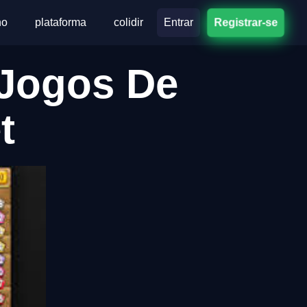
no
plataforma
colidir
Entrar
Registrar-se
Jogos De
t