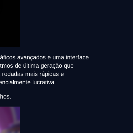
ráficos avançados e uma interface
ritmos de última geração que
 rodadas mais rápidas e
ncialmente lucrativa.
nhos.