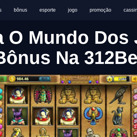
s
bônus
esporte
jogo
promoção
cassi
a O Mundo Dos 
Bônus Na 312Be