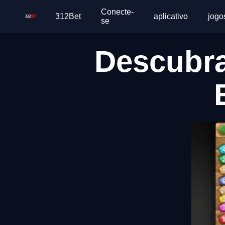
Conecte-
312Bet
aplicativo
jogo
se
Descubr