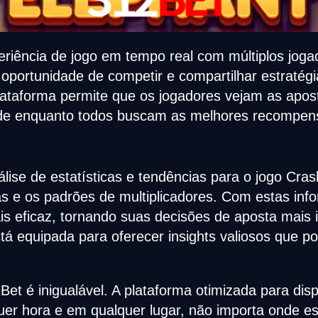
riência de jogo em tempo real com múltiplos jog
 oportunidade de competir e compartilhar estratég
ataforma permite que os jogadores vejam as apost
e enquanto todos buscam as melhores recompen
ise de estatísticas e tendências para o jogo Cras
s e os padrões de multiplicadores. Com estas in
ais eficaz, tornando suas decisões de aposta mai
tá equipada para oferecer insights valiosos que 
et é inigualável. A plataforma otimizada para dis
uer hora e em qualquer lugar, não importa onde es