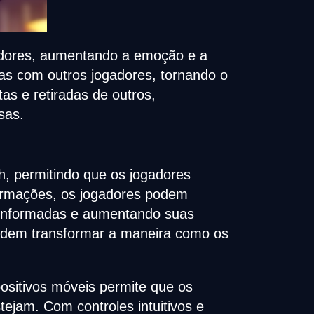
adores, aumentando a emoção e a
ias com outros jogadores, tornando o
as e retiradas de outros,
sas.
h, permitindo que os jogadores
formações, os jogadores podem
s informadas e aumentando suas
podem transformar a maneira como os
positivos móveis permite que os
tejam. Com controles intuitivos e