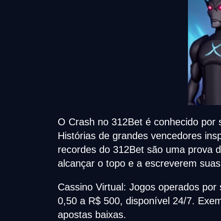
O Crash no 312Bet é conhecido por s
Histórias de grandes vencedores insp
recordes do 312Bet são uma prova d
alcançar o topo e a escreverem suas 
Cassino Virtual: Jogos operados po
0,50 a R$ 500, disponível 24/7. Exem
apostas baixas.