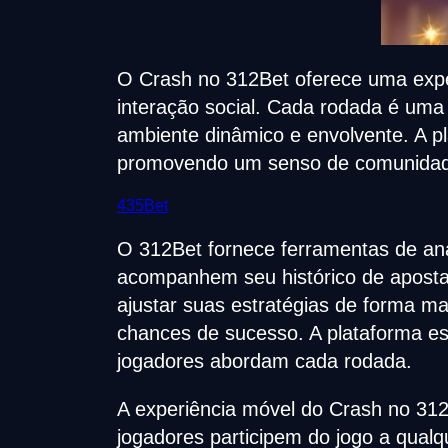
O Crash no 312Bet oferece uma expe
interação social. Cada rodada é uma
ambiente dinâmico e envolvente. A pl
promovendo um senso de comunidad
435Bet
O 312Bet fornece ferramentas de anál
acompanhem seu histórico de aposta
ajustar suas estratégias de forma m
chances de sucesso. A plataforma es
jogadores abordam cada rodada.
A experiência móvel do Crash no 312B
jogadores participem do jogo a qualq