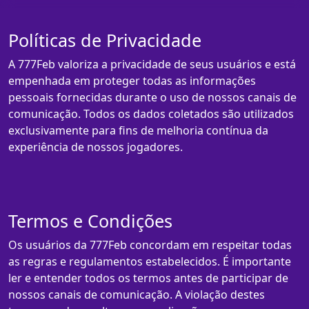
Políticas de Privacidade
A 777Feb valoriza a privacidade de seus usuários e está
empenhada em proteger todas as informações
pessoais fornecidas durante o uso de nossos canais de
comunicação. Todos os dados coletados são utilizados
exclusivamente para fins de melhoria contínua da
experiência de nossos jogadores.
Termos e Condições
Os usuários da 777Feb concordam em respeitar todas
as regras e regulamentos estabelecidos. É importante
ler e entender todos os termos antes de participar de
nossos canais de comunicação. A violação destes