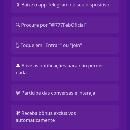
📱 Baixe o app Telegram no seu dispositivo
🔍 Procure por "@777FebOficial"
👆 Toque em "Entrar" ou "Join"
🔔 Ative as notificações para não perder
nada
💬 Participe das conversas e interaja
🎁 Receba bônus exclusivos
automaticamente