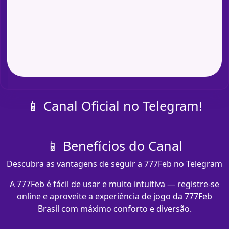
📱 Canal Oficial no Telegram!
📱 Benefícios do Canal
Descubra as vantagens de seguir a 777Feb no Telegram
A 777Feb é fácil de usar e muito intuitiva — registre-se
online e aproveite a experiência de jogo da 777Feb
Brasil com máximo conforto e diversão.