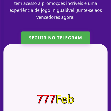
tem acesso a promoções incríveis e uma
experiência de jogo inigualável. Junte-se aos
vencedores agora!
SEGUIR NO TELEGRAM