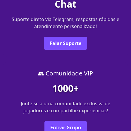
Chat
Suporte direto via Telegram, respostas rápidas e
atendimento personalizado!
Falar Suporte
👥 Comunidade VIP
1000+
Junte-se a uma comunidade exclusiva de
jogadores e compartilhe experiências!
Entrar Grupo