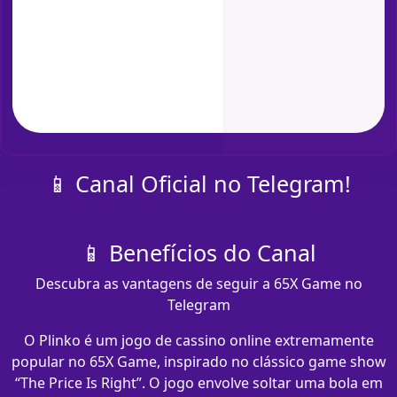
📱 Canal Oficial no Telegram!
📱 Benefícios do Canal
Descubra as vantagens de seguir a 65X Game no
Telegram
O Plinko é um jogo de cassino online extremamente
popular no 65X Game, inspirado no clássico game show
“The Price Is Right”. O jogo envolve soltar uma bola em