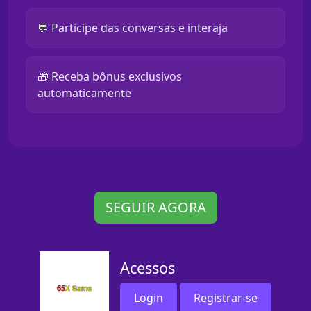
💬 Participe das conversas e interaja
🎁 Receba bônus exclusivos
automaticamente
SEGUIR AGORA
Acessos
Login
Registrar-se