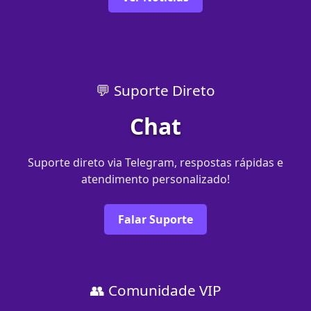
💬 Suporte Direto
Chat
Suporte direto via Telegram, respostas rápidas e
atendimento personalizado!
Falar Suporte
👥 Comunidade VIP