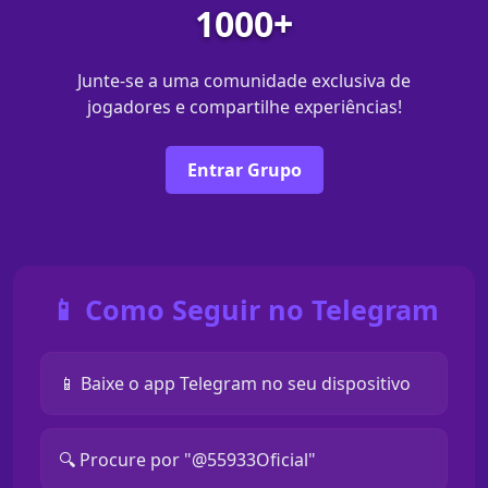
1000+
Junte-se a uma comunidade exclusiva de
jogadores e compartilhe experiências!
Entrar Grupo
📱 Como Seguir no Telegram
📱 Baixe o app Telegram no seu dispositivo
🔍 Procure por "@55933Oficial"