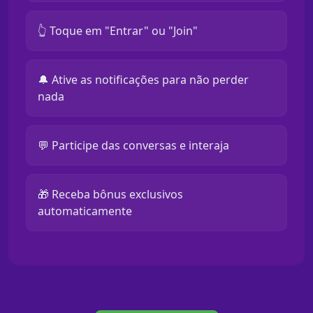
👆 Toque em "Entrar" ou "Join"
🔔 Ative as notificações para não perder
nada
💬 Participe das conversas e interaja
🎁 Receba bônus exclusivos
automaticamente