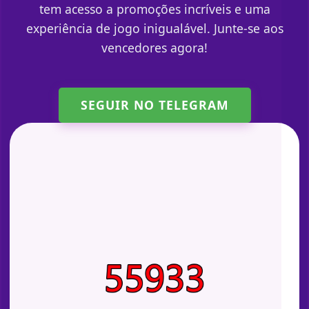
tem acesso a promoções incríveis e uma
experiência de jogo inigualável. Junte-se aos
vencedores agora!
SEGUIR NO TELEGRAM