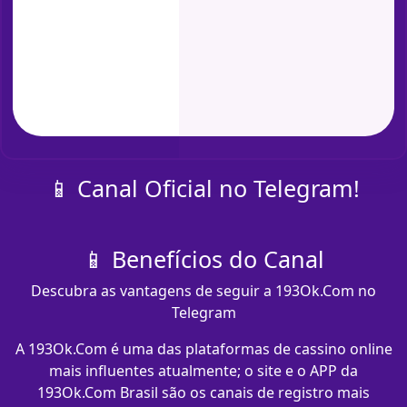
📱 Canal Oficial no Telegram!
📱 Benefícios do Canal
Descubra as vantagens de seguir a 193Ok.Com no
Telegram
A 193Ok.Com é uma das plataformas de cassino online
mais influentes atualmente; o site e o APP da
193Ok.Com Brasil são os canais de registro mais