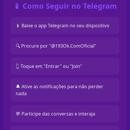
📱 Como Seguir no Telegram
📱 Baixe o app Telegram no seu dispositivo
🔍 Procure por "@193Ok.ComOficial"
👆 Toque em "Entrar" ou "Join"
🔔 Ative as notificações para não perder
nada
💬 Participe das conversas e interaja