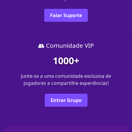
Falar Suporte
👥 Comunidade VIP
1000+
Junte-se a uma comunidade exclusiva de
jogadores e compartilhe experiências!
Entrar Grupo